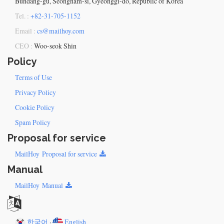
Bundang-gu, Seongnam-si, Gyeonggi-do, Republic of Korea
Tel. :
+82-31-705-1152
Email :
cs@mailhoy.com
CEO :
Woo-seok Shin
Policy
Terms of Use
Privacy Policy
Cookie Policy
Spam Policy
Proposal for service
MailHoy Proposal for service
Manual
MailHoy Manual
한국어
·
English