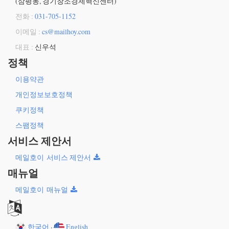
(삼평동, 경기창조경제혁신센터)
전화 :
031-705-1152
이메일 :
cs@mailhoy.com
대표 :
신우석
정책
이용약관
개인정보보호정책
쿠키정책
스팸정책
서비스 제안서
메일호이 서비스 제안서
매뉴얼
메일호이 매뉴얼
한국어
·
English